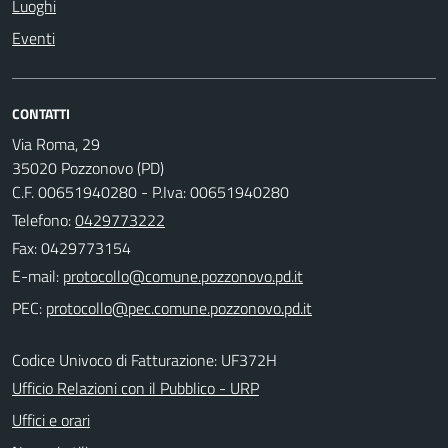
Luoghi
Eventi
CONTATTI
Via Roma, 29
35020 Pozzonovo (PD)
C.F. 00651940280 - P.Iva: 00651940280
Telefono:
0429773222
Fax: 0429773154
E-mail:
PEC:
Codice Univoco di Fatturazione: UF372H
Ufficio Relazioni con il Pubblico - URP
Uffici e orari