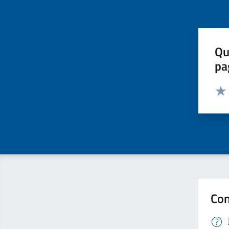
Qu
pa
Valut
Valu
Con