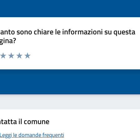
anto sono chiare le informazioni su questa
gina?
a da 1 a 5 stelle la pagina
ta 1 stelle su 5
Valuta 2 stelle su 5
Valuta 3 stelle su 5
Valuta 4 stelle su 5
Valuta 5 stelle su 5
tatta il comune
Leggi le domande frequenti