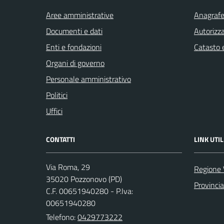
Aree amministrative
Anagrafe 
Documenti e dati
Autorizza
Enti e fondazioni
Catasto e
Organi di governo
Personale amministrativo
Politici
Uffici
CONTATTI
LINK UTIL
Via Roma, 29
Regione 
35020 Pozzonovo (PD)
Provinci
C.F. 00651940280 - P.Iva:
00651940280
Telefono:
0429773222