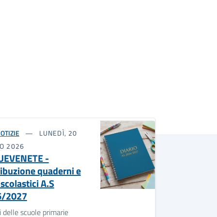
OTIZIE
LUNEDÌ, 20
IO 2026
UEVENETE -
ribuzione quaderni e
 scolastici A.S
6/2027
 delle scuole primarie