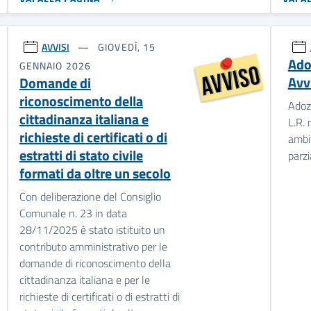
AVVISI
GIOVEDÌ, 15
Adoz
GENNAIO 2026
Avv
Domande di
riconoscimento della
Adozi
cittadinanza italiana e
L.R. 
richieste di certificati o di
ambi
estratti di stato civile
parz
formati da oltre un secolo
Con deliberazione del Consiglio
Comunale n. 23 in data
28/11/2025 è stato istituito un
contributo amministrativo per le
domande di riconoscimento della
cittadinanza italiana e per le
richieste di certificati o di estratti di