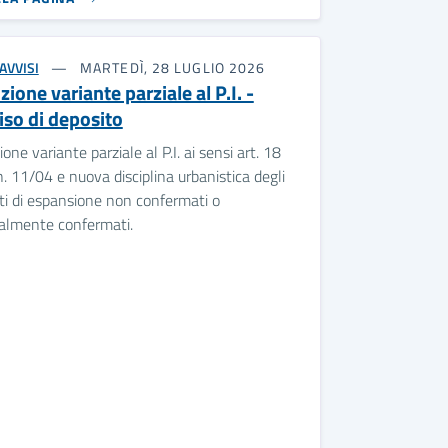
AVVISI
MARTEDÌ, 28 LUGLIO 2026
ione variante parziale al P.I. -
iso di deposito
one variante parziale al P.I. ai sensi art. 18
n. 11/04 e nuova disciplina urbanistica degli
ti di espansione non confermati o
ialmente confermati.