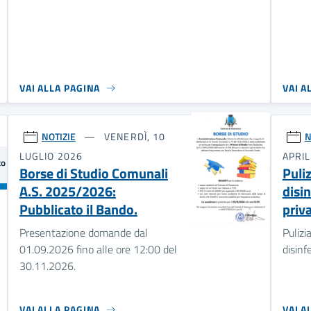
VAI ALLA PAGINA
VAI A
NOTIZIE
VENERDÌ, 10
N
LUGLIO 2026
APRIL
Borse di Studio Comunali
Puli
A.S. 2025/2026:
disi
Pubblicato il Bando.
priva
Presentazione domande dal
Pulizi
01.09.2026 fino alle ore 12:00 del
disinf
30.11.2026.
VAI ALLA PAGINA
VAI A