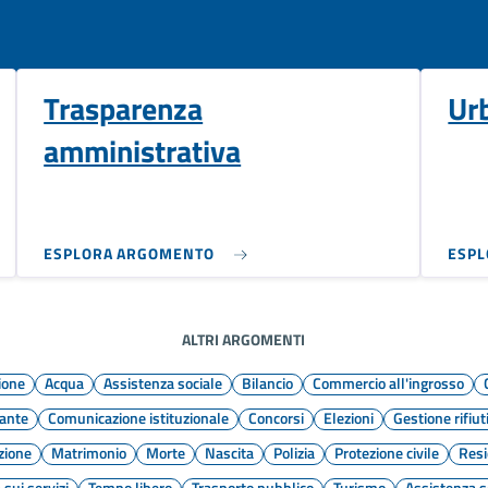
Trasparenza
Ur
amministrativa
ESPLORA ARGOMENTO
ESP
ALTRI ARGOMENTI
ione
Acqua
Assistenza sociale
Bilancio
Commercio all'ingrosso
ante
Comunicazione istituzionale
Concorsi
Elezioni
Gestione rifiut
zione
Matrimonio
Morte
Nascita
Polizia
Protezione civile
Res
 sui servizi
Tempo libero
Trasporto pubblico
Turismo
Assistenza s