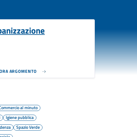
banizzazione
LORA ARGOMENTO
Commercio al minuto
i
Igiene pubblica
idenza
Spazio Verde
ociale