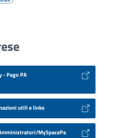
rese
 - Pago PA
azioni utili e links
Amministratori/MySpacePa