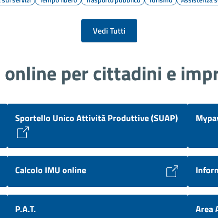
Vedi Tutti
i online per cittadini e imp
Sportello Unico Attività Produttive (SUAP)
Mypay
Calcolo IMU online
Inform
P.A.T.
Area 