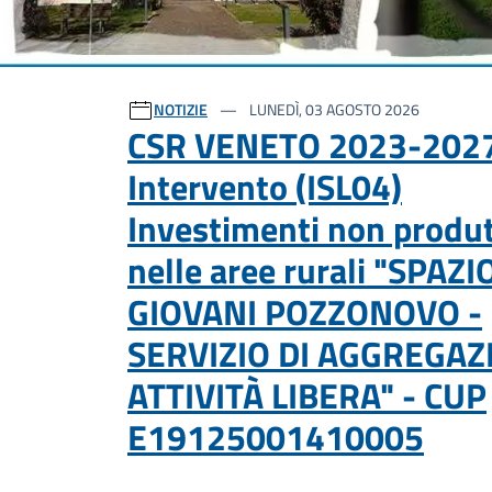
Ultime notizie
NOTIZIE
LUNEDÌ, 03 AGOSTO 2026
CSR VENETO 2023-2027
Intervento (ISL04)
Investimenti non produt
nelle aree rurali "SPAZI
GIOVANI POZZONOVO -
SERVIZIO DI AGGREGAZ
ATTIVITÀ LIBERA" - CUP
E19125001410005