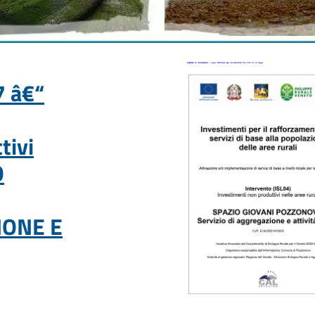
 â€“
tivi
O
IONE E