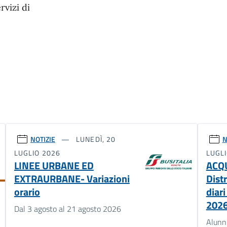
rvizi di
NOTIZIE
LUNEDÌ, 20
N
LUGLIO 2026
LUGL
LINEE URBANE ED
ACQ
EXTRAURBANE- Variazioni
Dist
orario
diari
202
Dal 3 agosto al 21 agosto 2026
Alunni