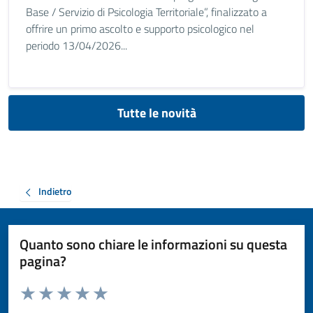
Base / Servizio di Psicologia Territoriale”, finalizzato a
offrire un primo ascolto e supporto psicologico nel
periodo 13/04/2026...
Tutte le novità
Indietro
Quanto sono chiare le informazioni su questa
pagina?
Valuta da 1 a 5 stelle la pagina
Valuta 1 stelle su 5
Valuta 2 stelle su 5
Valuta 3 stelle su 5
Valuta 4 stelle su 5
Valuta 5 stelle su 5