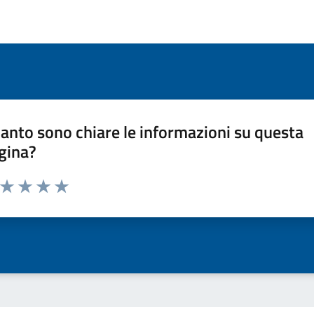
anto sono chiare le informazioni su questa
gina?
a da 1 a 5 stelle la pagina
ta 1 stelle su 5
Valuta 2 stelle su 5
Valuta 3 stelle su 5
Valuta 4 stelle su 5
Valuta 5 stelle su 5