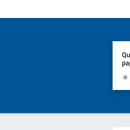
Qu
pa
Valut
Valu