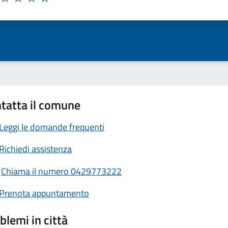
ta 1 stelle su 5
Valuta 2 stelle su 5
Valuta 3 stelle su 5
Valuta 4 stelle su 5
Valuta 5 stelle su 5
tatta il comune
Leggi le domande frequenti
Richiedi assistenza
Chiama il numero 0429773222
Prenota appuntamento
blemi in città