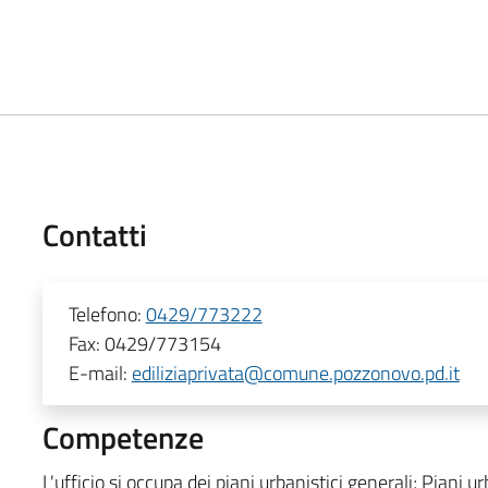
Contatti
Telefono:
0429/773222
Fax:
0429/773154
E-mail:
ediliziaprivata@comune.pozzonovo.pd.it
Competenze
L'ufficio si occupa dei piani urbanistici generali; Piani ur