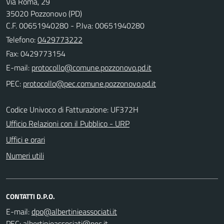
Via Roma, 29
35020 Pozzonovo (PD)
C.F. 00651940280 - P.Iva: 00651940280
Telefono:
0429773222
Fax: 0429773154
E-mail:
PEC:
Codice Univoco di Fatturazione: UF372H
Ufficio Relazioni con il Pubblico - URP
Uffici e orari
Numeri utili
CONTATTI D.P.O.
E-mail:
PEC: