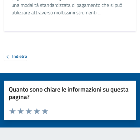
una modalità standardizzata di pagamento che si può
utilizzare attraverso moltissimi strumenti ...
Indietro
Quanto sono chiare le informazioni su questa
pagina?
Valuta da 1 a 5 stelle la pagina
Valuta 1 stelle su 5
Valuta 2 stelle su 5
Valuta 3 stelle su 5
Valuta 4 stelle su 5
Valuta 5 stelle su 5