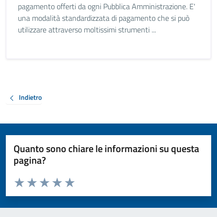
pagamento offerti da ogni Pubblica Amministrazione. E'
una modalità standardizzata di pagamento che si può
utilizzare attraverso moltissimi strumenti ...
Indietro
Quanto sono chiare le informazioni su questa
pagina?
Valuta da 1 a 5 stelle la pagina
Valuta 1 stelle su 5
Valuta 2 stelle su 5
Valuta 3 stelle su 5
Valuta 4 stelle su 5
Valuta 5 stelle su 5