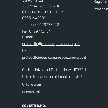
Via Roma, 29
Regione 
35020 Pozzonovo (PD)
Provinci
C.F. 00651940280 - P.Iva:
00651940280
Telefono:
0429773222
Fax: 0429773154
E-mail:
PEC:
Codice Univoco di Fatturazione: UF372H
Ufficio Relazioni con il Pubblico - URP
Uffici e orari
Numeri utili
CONTATTI D.P.O.