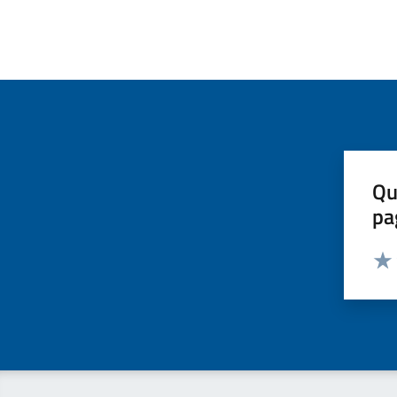
Qu
pa
Valut
Valu