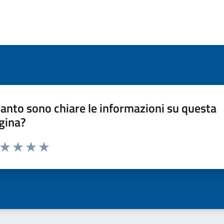
anto sono chiare le informazioni su questa
gina?
a da 1 a 5 stelle la pagina
ta 1 stelle su 5
Valuta 2 stelle su 5
Valuta 3 stelle su 5
Valuta 4 stelle su 5
Valuta 5 stelle su 5