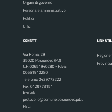
Organi di governo
Personale amministrativo
Politici
Uffici
CONTATTI
LINK UTIL
Via Roma, 29
Regione 
35020 Pozzonovo (PD)
Provinci
C.F. 00651940280 - P.Iva:
00651940280
Telefono:
0429773222
Fax: 0429773154
E-mail:
PEC: