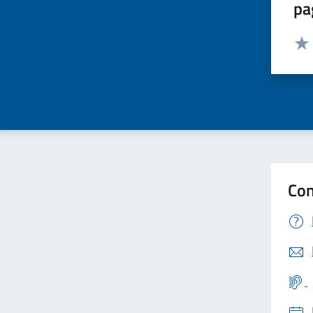
pa
Valut
Valu
Con