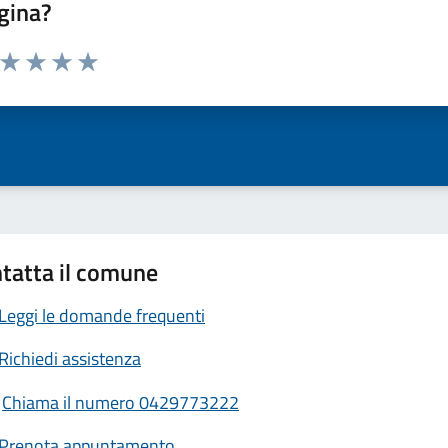
gina?
a da 1 a 5 stelle la pagina
ta 1 stelle su 5
Valuta 2 stelle su 5
Valuta 3 stelle su 5
Valuta 4 stelle su 5
Valuta 5 stelle su 5
tatta il comune
Leggi le domande frequenti
Richiedi assistenza
Chiama il numero 0429773222
Prenota appuntamento