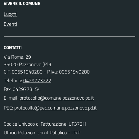
VIVERE IL COMUNE
Luoghi
Eventi
CONTATTI
Via Roma, 29
35020 Pozzonovo (PD)
C.F. 00651940280 - P.Iva: 00651940280
Telefono:
0429773222
Fax: 0429773154
E-mail:
PEC:
Codice Univoco di Fatturazione: UF372H
Ufficio Relazioni con il Pubblico - URP