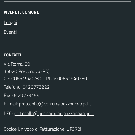
VIVERE IL COMUNE
Luoghi
Eventi
CONTATTI
Via Roma, 29
35020 Pozzonovo (PD)
C.F. 00651940280 - P.Iva: 00651940280
Telefono:
0429773222
Fax: 0429773154
E-mail:
PEC:
Codice Univoco di Fatturazione: UF372H