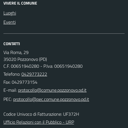
VIVERE IL COMUNE
Luoghi
Eventi
CONTATTI
Via Roma, 29
35020 Pozzonovo (PD)
C.F. 00651940280 - P.Iva: 00651940280
Telefono:
0429773222
Fax: 0429773154
E-mail:
PEC:
Codice Univoco di Fatturazione: UF372H
Ufficio Relazioni con il Pubblico - URP