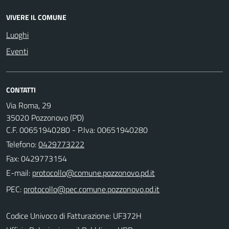
VIVERE IL COMUNE
Luoghi
Eventi
CONTATTI
Via Roma, 29
35020 Pozzonovo (PD)
C.F. 00651940280 - P.Iva: 00651940280
Telefono:
0429773222
Fax: 0429773154
E-mail:
PEC:
Codice Univoco di Fatturazione: UF372H