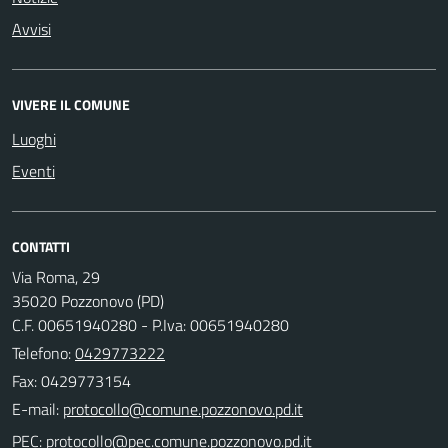
Avvisi
VIVERE IL COMUNE
Luoghi
Eventi
CONTATTI
Via Roma, 29
35020 Pozzonovo (PD)
C.F. 00651940280 - P.Iva: 00651940280
Telefono:
0429773222
Fax: 0429773154
E-mail:
PEC: