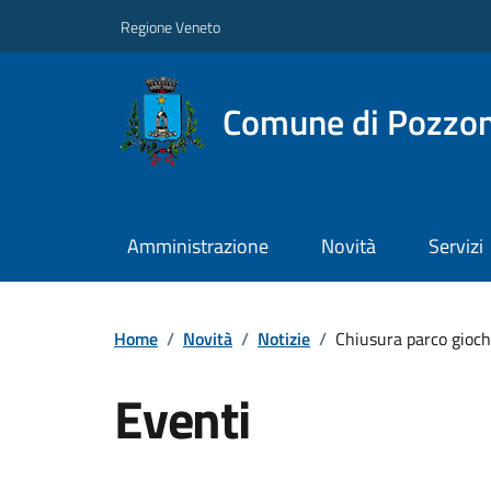
Regione Veneto
Comune di Pozzo
Amministrazione
Novità
Servizi
Home
/
Novità
/
Notizie
/
Chiusura parco gioc
Eventi