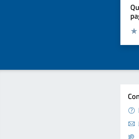
Qu
pa
Valut
Valu
Con