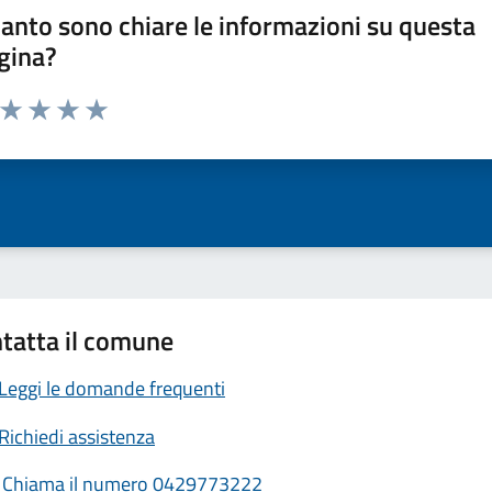
anto sono chiare le informazioni su questa
gina?
a da 1 a 5 stelle la pagina
ta 1 stelle su 5
Valuta 2 stelle su 5
Valuta 3 stelle su 5
Valuta 4 stelle su 5
Valuta 5 stelle su 5
tatta il comune
Leggi le domande frequenti
Richiedi assistenza
Chiama il numero 0429773222