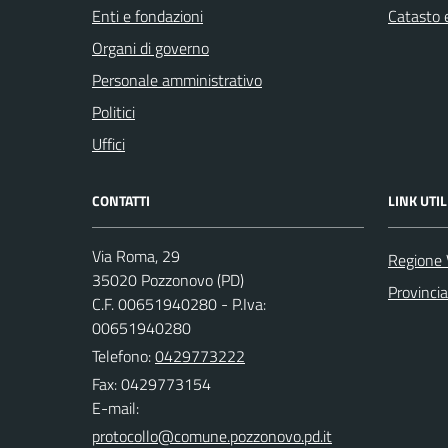
Enti e fondazioni
Catasto e
Organi di governo
Personale amministrativo
Politici
Uffici
CONTATTI
LINK UTIL
Via Roma, 29
Regione 
35020 Pozzonovo (PD)
Provinci
C.F. 00651940280 - P.Iva:
00651940280
Telefono:
0429773222
Fax: 0429773154
E-mail: